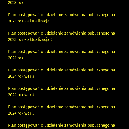
2023 rok
Plan postępowań o udzielenie zamówienia publicznego na
2023 rok - aktualizacja
Plan postępowań o udzielenie zamówienia publicznego na
2023 rok - aktualizacja 2
Plan postępowań o udzielenie zamówienia publicznego na
2024 rok
Plan postępowań o udzielenie zamówienia publicznego na
2024 rok wer 3
Plan postępowań o udzielenie zamówienia publicznego na
2024 rok wer 4
Plan postępowań o udzielenie zamówienia publicznego na
2024 rok wer 5
Plan postępowań o udzielenie zamówienia publicznego na