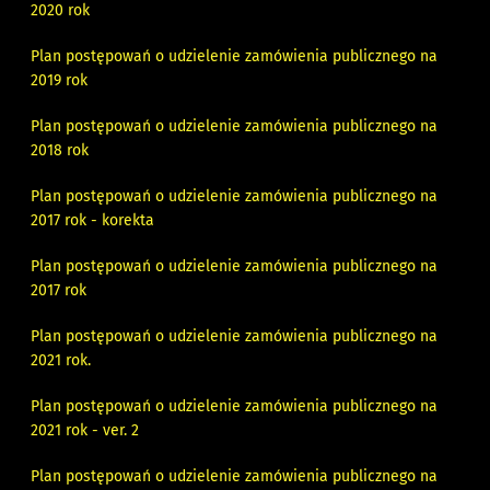
2020 rok
Plan postępowań o udzielenie zamówienia publicznego na
2019 rok
Plan postępowań o udzielenie zamówienia publicznego na
2018 rok
Plan postępowań o udzielenie zamówienia publicznego na
2017 rok - korekta
Plan postępowań o udzielenie zamówienia publicznego na
2017 rok
Plan postępowań o udzielenie zamówienia publicznego na
2021 rok.
Plan postępowań o udzielenie zamówienia publicznego na
2021 rok - ver. 2
Plan postępowań o udzielenie zamówienia publicznego na