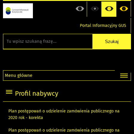
Portal Informacyjny GUS
Menu główne
Profil nabywcy
Plan postępowań o udzielenie zamówienia publicznego na
2020 rok - korekta
Plan postępowań o udzielenie zamówienia publicznego na