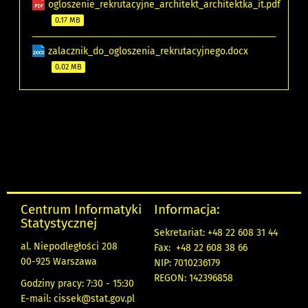
ogloszenie_rekrutacyjne_architekt_architektka_it.pdf
0.17 MB
zalacznik_do_ogloszenia_rekrutacyjnego.docx
0.02 MB
Centrum Informatyki
Informacja:
Statystycznej
Sekretariat: +48 22 608 31 44
al. Niepodległości 208
Fax: +48 22 608 38 66
00-925 Warszawa
NIP: 7010236179
REGON: 142396858
Godziny pracy: 7:30 - 15:30
E-mail:
cissek@stat.gov.pl